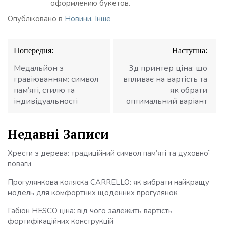
оформлению букетов.
Опубліковано в
Новини
,
Інше
Навігація
Попередня:
Наступна:
записів
Медальйон з
3д принтер ціна: що
гравіюванням: символ
впливає на вартість та
пам’яті, стилю та
як обрати
індивідуальності
оптимальний варіант
Недавні Записи
Хрести з дерева: традиційний символ пам’яті та духовної
поваги
Прогулянкова коляска CARRELLO: як вибрати найкращу
модель для комфортних щоденних прогулянок
Габіон HESCO ціна: від чого залежить вартість
фортифікаційних конструкцій