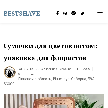
Skip
to
BESTSHAVE
content
TOG
NAVI
Сумочки для цветов оптом:
упаковка для флористов
ОПУБЛІКОВАНО
Людмила Петренко
31.10.2025
0 Comments
Рівненська область, Рівне, вул. Соборна, 59А,
33000