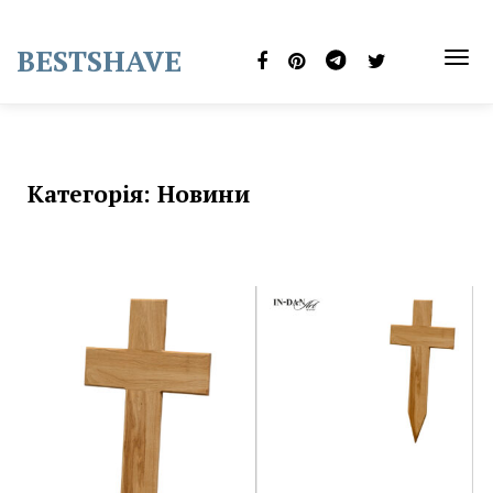
Skip
to
BESTSHAVE
content
TOG
NAVI
Категорія:
Новини