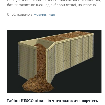
Коли дитина починає активно пізнавати навколишній світ,
батьки замислюються над вибором легкої, маневреної...
Опубліковано в
Новини
,
Інше
Габіон HESCO ціна: від чого залежить вартість