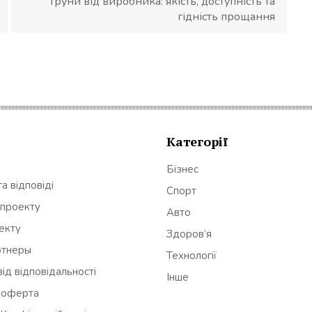
Труни від виробника: якість, доступність та
гідність прощання
Категорії
Бізнес
а відповіді
Спорт
 проекту
Авто
оекту
Здоров’я
ртнеры
Технології
ід відповідальності
Інше
 оферта