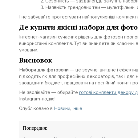
Сезонність — заздалегідь закупіть набори 
Наявність трендових тем — мультфільми, 
І не забувайте протестувати найпопулярніші комплекти,
Де купити якісні набори для фот
Інтернет-магазин сучасних рішень для фотозон пропон
використанні комплектів. Тут ви знайдете як класичні в
умовами.
Висновок
Набори для фотозони
— це зручне, вигідне і ефекти
підходять як для професійних декораторів, так і для 
заощадити бюджет, працювати на постійний попит і ро
Не зволікайте — обирайте
готові комплекти декору 
Instagram-подію!
Опубліковано в
Новини
,
Інше
Навігація
Попередня:
записів