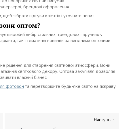
до новорічних свят чи випусків.
супергерої, брендові оформлення.
 щоб зібрати відгуки клієнтів і уточнити попит.
озони оптом?
ує широкий вибір стильних, трендових і зручних у
аріанти, так і тематичні новинки за вигідними оптовими
вне рішення для створення святкової атмосфери. Вони
магазинів святкового декору. Оптова закупівля дозволяє
звивати власний бізнес.
для фотозон
та перетворюйте будь-яке свято на яскраву
Наступна: