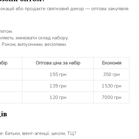
локацій або продаєте святковий декор — оптова закупівля
питом.
ляють змінювати склад набору.
оком, випускними, весіллями.
абір
Оптова ціна за набір
Економія
155 грн
350 грн
139 грн
1530 грн
120 грн
7000 грн
ів
 батьки, івент-агенції, школи, ТЦ?