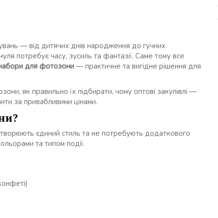
увань — від дитячих днів народження до гучних
уля потребує часу, зусиль та фантазії. Саме тому все
 набори для фотозони
— практичне та вигідне рішення для
озони, як правильно їх підбирати, чому оптові закупівлі —
анти за привабливими цінами.
ни?
створюють єдиний стиль та не потребують додаткового
ольорами та типом події.
конфеті)