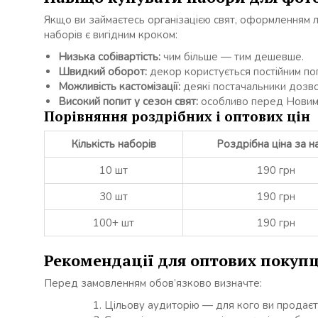
Якщо ви займаєтесь організацією свят, оформленням 
наборів є вигідним кроком:
Низька собівартість:
чим більше — тим дешевше.
Швидкий оборот:
декор користується постійним по
Можливість кастомізації:
деякі постачальники дозво
Високий попит у сезон свят:
особливо перед Новим Р
Порівняння роздрібних і оптових цін
Кількість наборів
Роздрібна ціна за н
10 шт
190 грн
30 шт
190 грн
100+ шт
190 грн
Рекомендації для оптових покупц
Перед замовленням обов’язково визначте:
Цільову аудиторію — для кого ви продаєте: