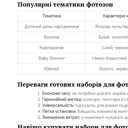
Популярні тематики фотозон
Тематика
Характерні 
Дитячий день народження
Яскраві, мультя
Весілля
Білий, золоти
Корпоратив
Синій, чорний
Baby Shower
Ніжно-блакитний
Ювілей
Золото, черво
Переваги готових наборів для фо
Економія часу:
не потрібно шукати окремі 
Гармонійний вигляд:
кольори, текстури й с
Універсальність:
підходить для різних поді
Легка установка:
більшість елементів монт
Зменшення витрат:
у комплекті купувати 
Навіщо купувати набори для фот