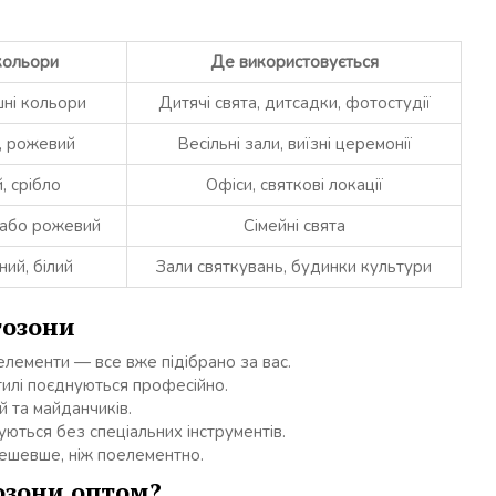
кольори
Де використовується
шні кольори
Дитячі свята, дитсадки, фотостудії
й, рожевий
Весільні зали, виїзні церемонії
, срібло
Офіси, святкові локації
 або рожевий
Сімейні свята
ний, білий
Зали святкувань, будинки культури
тозони
елементи — все вже підібрано за вас.
тилі поєднуються професійно.
й та майданчиків.
уються без спеціальних інструментів.
дешевше, ніж поелементно.
озони оптом?