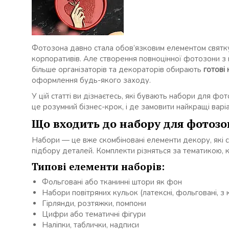
Фотозона давно стала обов’язковим елементом святк
корпоративів. Але створення повноцінної фотозони з н
більше організаторів та декораторів обирають
готові
оформлення будь-якого заходу.
У цій статті ви дізнаєтесь, які бувають набори для фот
це розумний бізнес-крок, і де замовити найкращі варі
Що входить до набору для фотозо
Набори — це вже скомбіновані елементи декору, які 
підбору деталей. Комплекти різняться за тематикою, к
Типові елементи наборів:
Фольговані або тканинні штори як фон
Набори повітряних кульок (латексні, фольговані, з 
Гірлянди, розтяжки, помпони
Цифри або тематичні фігури
Наліпки, таблички, надписи