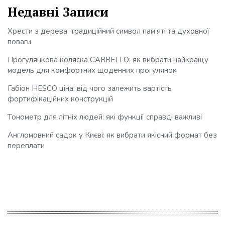
Недавні Записи
Хрести з дерева: традиційний символ пам’яті та духовної
поваги
Прогулянкова коляска CARRELLO: як вибрати найкращу
модель для комфортних щоденних прогулянок
Габіон HESCO ціна: від чого залежить вартість
фортифікаційних конструкцій
Тонометр для літніх людей: які функції справді важливі
Англомовний садок у Києві: як вибрати якісний формат без
переплати