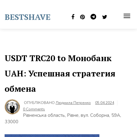
Skip
to
BESTSHAVE
content
TOG
NAVI
USDT TRC20 to Монобанк
UAH: Успешная стратегия
обмена
ОПУБЛІКОВАНО
Людмила Петренко
05.04.2024
0 Comments
Рівненська область, Рівне, вул. Соборна, 59А,
33000