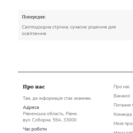
Навігація
Попередня:
записів
Світлодіодна стрічка: сучасне рішення для
освітлення
Про нас
Про нас
Вакансії
Там, де інформація стає знанням.
Питання т
Адреса
Рівненська область, Рівне,
Команда
вул. Соборна, 59А, 33000
Місія пр
Час роботи
Наши па