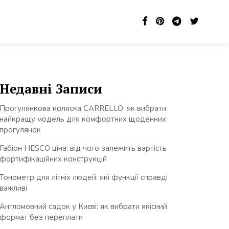
Недавні Записи
Прогулянкова коляска CARRELLO: як вибрати
найкращу модель для комфортних щоденних
прогулянок
Габіон HESCO ціна: від чого залежить вартість
фортифікаційних конструкцій
Тонометр для літніх людей: які функції справді
важливі
Англомовний садок у Києві: як вибрати якісний
формат без переплати