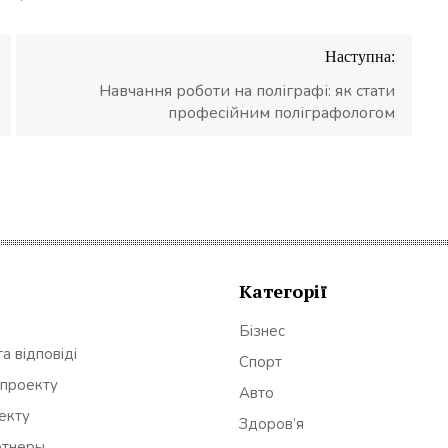
Наступна:
Навчання роботи на поліграфі: як стати
професійним поліграфологом
Категорії
Бізнес
а відповіді
Спорт
 проекту
Авто
оекту
Здоров’я
ртнеры