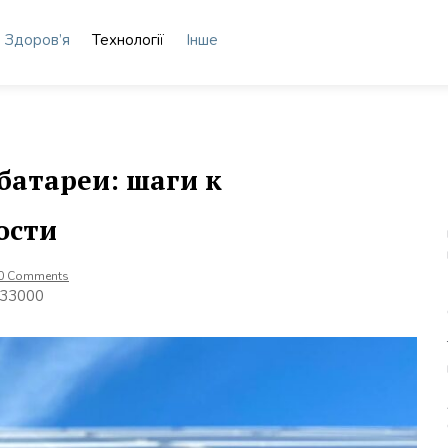
Здоров’я
Технології
Інше
батареи: шаги к
ости
0 Comments
, 33000