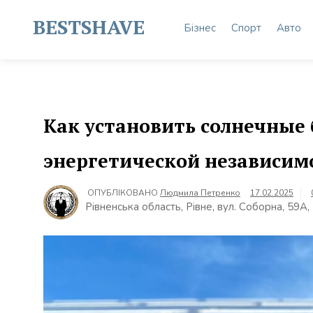
Skip
to
BESTSHAVE
Бізнес
Спорт
Авто
content
Как установить солнечные 
энергетической независим
ОПУБЛІКОВАНО
Людмила Петренко
17.02.2025
Рівненська область, Рівне, вул. Соборна, 59А