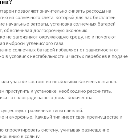
реи?
атареи позволяют значительно снизить расходы на
гию из солнечного света, который для вас бесплатен.
кие начальные затраты, установка солнечных батарей
ет, обеспечивая долгосрочную экономию.
ько не загрязняют окружающую среду, но и помогают
ая выбросы углекислого газа.
вание солнечных батарей избавляет от зависимости от
но в условиях нестабильности и частых перебоев в подаче
или участке состоит из нескольких ключевых этапов:
ем приступить к установке, необходимо рассчитать,
висит от площади вашего дома, количества
 существуют различные типы панелей:
ие и аморфные. Каждый тип имеет свои преимущества и
но спроектировать систему, учитывая размещение
тношению к солнцу.