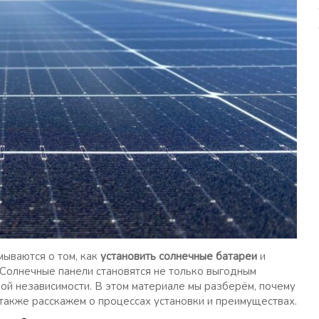
ываются о том, как
установить солнечные батареи
и
 Солнечные панели становятся не только выгодным
кой независимости. В этом материале мы разберём, почему
 также расскажем о процессах установки и преимуществах.